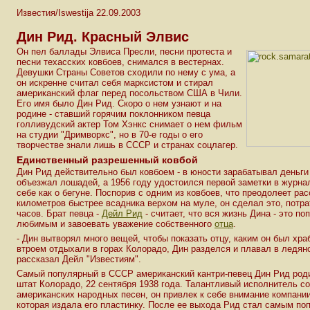
Известия/Iswestija 22.09.2003
Дин Рид. Красный Элвис
Он пел баллады Элвиса Пресли, песни протеста и
песни техасских ковбоев, снимался в вестернах.
Девушки Страны Советов сходили по нему с ума, а
он искренне считал себя марксистом и стирал
американский флаг перед посольством США в Чили.
Его имя было Дин Рид. Скоро о нем узнают и на
родине - ставший горячим поклонником певца
голливудский актер Том Хэнкс снимает о нем фильм
на студии "Дримворкс", но в 70-е годы о его
творчестве знали лишь в СССР и странах соцлагер.
Единственный разрешенный ковбой
Дин Рид действительно был ковбоем - в юности зарабатывал деньги 
объезжал лошадей, а 1956 году удостоился первой заметки в журна
себе как о бегуне. Поспорив с одним из ковбоев, что преодолеет рас
километров быстрее всадника верхом на муле, он сделал это, потра
часов. Брат певца -
Дейл Рид
- считает, что вся жизнь Дина - это по
любимым и завоевать уважение собственного
отца
.
- Дин вытворял много вещей, чтобы показать отцу, каким он был хр
втроем отдыхали в горах Колорадо, Дин разделся и плавал в ледяно
рассказал Дейл "Известиям".
Самый популярный в СССР американский кантри-певец Дин Рид род
штат Колорадо, 22 сентября 1938 года. Талантливый исполнитель с
американских народных песен, он привлек к себе внимание компани
которая издала его пластинку. После ее выхода Рид стал самым по