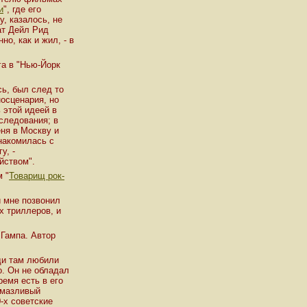
и
", где его
му, казалось, не
ат Дейл Рид
но, как и жил, - в
га в "Нью-Йорк
сь, был след то
носценария, но
 этой идеей в
следования; в
ня в Москву и
накомилась с
у, -
йством".
м "
Товарищ рок-
и мне позвонил
х триллеров, и
 Гампа. Автор
ди там любили
о. Он не обладал
емя есть в его
 смазливый
-х советские