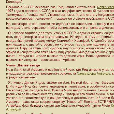
Колорадо".
Побывав в СССР несколько раз, Рид начал считать себя "
марксисто
1975 года я приехал в СССР, я был пацифистом, который пугался пр
"коммунист", "социалист". Именно вы помогли мне стать убежденны
революционером, человеком", - скажет он о своем пребывании в СС
Но, несмотря на это, советские идеологи не относились к певцу и е
взглядам столь серьезно, чтобы использовать его в пропагандистск
- Он скорее годился для того, чтобы в СССР и других странах соцла
есть люди, которые нам симпатизируют. Но здесь к нему относились 
всегда был узкий проход между Сциллой и Харибдой. С одной сторо
приглашать, с другой стороны, не хотелось так сильно поднимать а
артиста. Пару раз мне приходилось ему помогать, когда какие-то ег
эфира и концерты его тоже были под угрозой. Иногда на афишах про
писать, откуда он, играли в какие-то детские игры. Наши идеологи н
взрослыми людьми, - рассказывает Арбатов.
Чили. Далее везде
Но в Латинской Америке и особенно в Чили, где Рид активно участв
в поддержку режима президента-социалиста
Сальвадора Альенде
, 
гораздо серьезнее.
- Я лично с Дином Ридом знаком не был. Но мой брат с ним, безусло
В Чили Дин Рид был очень уважаемым человеком, в особенности ср
Несколько раз он здесь был. И его в Чили неплохо знали. Сейчас о 
разве что за исключением тех людей, которые его знали лично, а так
уважал его политическую и общественную деятельность в Чили и Л
Америке, - рассказал корреспонденту "Известий" Елене ШЕСТЕРН
Алмейда, брат бывшего секретаря Социалистической партии Чили
К
Алмейды
.