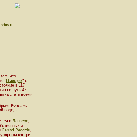
тем, что
ле "
Ньюсуик
" о
стояние в 117
тив на путь 47
пытка стать всеми
абрым. Когда мы
й воде, -
ился в
Денвере
,
обственных и
и
Capitol Records
,
пулярным кантри-