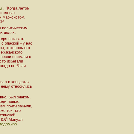
м
". "Когда летом
и словах
м марксистом,
СР.
го политическим
их целях.
геря показать:
с опаской - у нас
ны, хотелось его
мериканского
о песни снимали с
сто избегали
икогда не были
овал в концертах
к нему относились
вно, был знаком.
еди левых.
нем почти забыли,
же тех, кто
атинской
ИНОЙ Мануэл
лодомиро