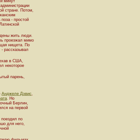
ти минут
к администрации
й стране. Потом,
иканским
 поза - простой
 Латинской
ждены жить люди.
ль проезжал мимо
ющая нищета. По
 - рассказывал
ехав в США,
ел некоторое
рытый парень,
е
Анджеле Дэвис
,
фата
. Но
точный Берлин,
ился на первой
н поездил по
ошо для него,
ичной
рителю фильмах