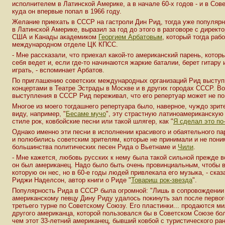
исполнителем в Латинской Америке, а в начале 60-х годов - и в Сов
куда он впервые попал в 1966 году.
Желание приехать в СССР на гастроли Дин Рид, тогда уже популяр
в Латинской Америке, выразил за год до этого в разговоре с директ
США и Канады академиком
Георгием Арбатовым
, который тогда раб
международном отделе ЦК КПСС.
- Мне рассказали, что приехал какой-то американский парень, котор
себя ведет и, если где-то начинаются жаркие баталии, берет гитару 
играть, - вспоминает Арбатов.
По приглашению советских международных организаций Рид выступ
концертами в Театре Эстрады в Москве и в других городах СССР. Во
выступления в СССР Рид переживал, что его репертуар может не по
Многое из моего тогдашнего репертуара было, наверное, чуждо зрит
виду, например, "
Бесаме мучо
", эту страстную латиноамериканскую
стиле рок, ковбойские песни или такой шлягер, как "
Я сделал это по
Однако именно эти песни в исполнении красивого и обаятельного па
и полюбились советским зрителям, которые не принимали и не пон
большинства политических песен Рида о Вьетнаме и
Чили
.
- Мне кажется, любовь русских к нему была такой сильной прежде в
он был американец. Надо было быть очень провинциальным, чтобы в
которую он нес, но в 60-е годы людей привлекала его музыка, - ска
Риджи Наделсон, автор книги о Риде "
Товарищ рок-звезда
".
Популярность Рида в СССР была огромной: "Лишь в сопровождении
американскому певцу Дину Риду удалось покинуть зал после первог
третьего турне по Советскому Союзу. Его пластинки... продаются м
другого американца, которой пользовался бы в Советском Союзе б
чем этот 33-летний американец, бывший ковбой с туристического ра