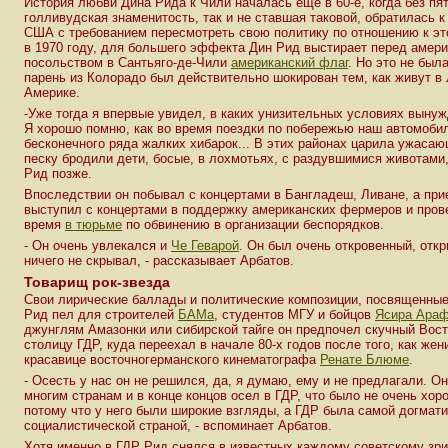
История любви Дина Рида к Чили началась еще в 60-е, когда без пя
голливудская знаменитость, так и не ставшая таковой, обратилась 
США с требованием пересмотреть свою политику по отношению к это
в 1970 году, для большего эффекта Дин Рид выстирает перед амер
посольством в Сантьяго-де-Чили
американский флаг
. Но это не была
парень из Колорадо был действительно шокирован тем, как живут в
Америке.
-Уже тогда я впервые увидел, в каких унизительных условиях выну
Я хорошо помню, как во время поездки по побережью наш автомоби
бесконечного ряда жалких хибарок... В этих районах царила ужаса
песку бродили дети, босые, в лохмотьях, с раздувшимися животами,
Рид позже.
Впоследствии он побывал с концертами в Бангладеш, Ливане, а при
выступил с концертами в поддержку американских фермеров и пров
время
в тюрьме
по обвинению в организации беспорядков.
- Он очень увлекался и
Че Геварой
. Он был очень откровенный, отк
ничего не скрывал, - рассказывает Арбатов.
Товарищ рок-звезда
Свои лирические баллады и политические композиции, посвященны
Рид пел для строителей
БАМа
, студентов МГУ и бойцов
Ясира Ара
джунглям Амазонки или сибирской тайге он предпочел скучный Вос
столицу ГДР, куда переехал в начале 80-х годов после того, как жен
красавице восточногерманского кинематографа
Ренате Блюме
.
- Осесть у нас он не решился, да, я думаю, ему и не предлагали. О
многим странам и в конце концов осел в ГДР, что было не очень хор
потому что у него были широкие взгляды, а ГДР была самой догмат
социалистической страной, - вспоминает Арбатов.
Хотя именно в ГДР Рид снялся в известных каждому советскому з