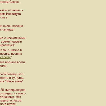
етском Союзе,
ный исполнитель
ором Института
отал в
ый очень хорошо
и начинает
ил с несколькими
 время первого
нравиться:
елям. Я имею в
 песню, песни в
-своему
".
рня больше всего
имали
сего потому, что
ерить в ту чушь,
зала "Известиям"
 20 милиционеров
о концерта своего
иллионами. Нет
ольшим успехом,
нчо в штате