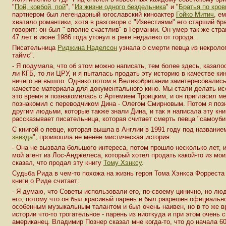
"
Пой, ковбой, пой
", "
Из жизни одного бездельника
" и "
Братья по кров
партнером был легендарный югославский киноактер
Гойко Митич
, е
хватало романтики, хотя в разговоре с "Известиями" его старший бр
говорит: он был " вполне счастлив" в Германии. Он умер так же стран
47 лет в июне 1986 года утонул в реке недалеко от города.
Писательница
Риджина Наделсон
узнала о смерти певца из некроло
таймс".
- Я подумала, что об этом можно написать, тем более здесь, казало
ли КГБ, то ли ЦРУ, и я пыталась продать эту историю в качестве ки
ничего не вышло. Однако потом в Великобритании заинтересовались
качестве материала для документального кино. Мы стали делать ис
это время я познакомилась с Артемием Троицким, и он пригласил ме
познакомил с переводчиком Дина - Олегом Смирновым. Потом я поз
другим людьми, которые также знали Дина, и так я написала эту книг
рассказывает писательница, которая считает смерть певца "самоуби
С книгой о певце, которая вышла в Англии в 1991 году под название
звезда
", произошла не менее мистическая история:
- Она не вызвала большого интереса, потом прошло несколько лет, 
мой агент из Лос-Анджелеса, который хотел продать какой-то из мои
сказал, что продал эту книгу
Тому Хэнксу
.
Судьба Рида в чем-то похожа на жизнь героя Тома Хэнкса Форреста
книги о Риде считает:
- Я думаю, что Советы использовали его, по-своему цинично, но лю
его, потому что он был красивый парень и был разрешен официальн
особенным музыкальным талантом и был очень наивен, но в то же вр
истории что-то трогательное - парень из ниоткуда и при этом очень
американец. Владимир Познер сказал мне когда-то, что до начала 60