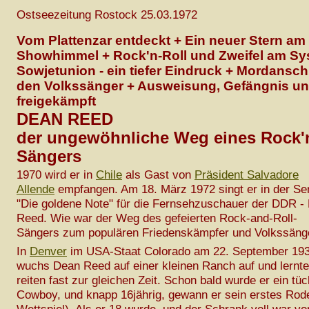
Ostseezeitung Rostock 25.03.1972
Vom Plattenzar entdeckt + Ein neuer Stern am
Showhimmel + Rock'n-Roll und Zweifel am Sy
Sowjetunion - ein tiefer Eindruck + Mordansch
den Volkssänger + Ausweisung, Gefängnis un
freigekämpft
DEAN REED
der ungewöhnliche Weg eines Rock'n
Sängers
1970 wird er in
Chile
als Gast von
Präsident Salvadore
Allende
empfangen. Am 18. März 1972 singt er in der S
"Die goldene Note" für die Fernsehzuschauer der DDR -
Reed. Wie war der Weg des gefeierten Rock-and-Roll-
Sängers zum populären Friedenskämpfer und Volkssäng
In
Denver
im USA-Staat Colorado am 22. September 193
wuchs Dean Reed auf einer kleinen Ranch auf und lernte
reiten fast zur gleichen Zeit. Schon bald wurde er ein tüc
Cowboy, und knapp 16jährig, gewann er sein erstes Ro