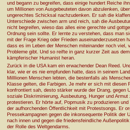
und begann zu begreifen, dass einige hundert Reiche ihn
um Millionen von Ausgebeuteten davon abzulenken, über
ungerechtes Schicksal nachzudenken. Er sah die klaffen
Unterschiede zwischen arm und reich, sah die Ausbeutu
nicht begreifen, wieso das alles eine gerechte und gottge
Ordnung sein sollte. Er lernte zu verstehen, dass man si
mit der Frage Krieg oder Frieden auseinanderzusetzen h
dass es im Leben der Menschen miteinander noch viel, v
Probleme gibt. Und so reifte in ganz kurzer Zeit aus dem
kämpferischer Humanist heran.
Zurück in die USA kam ein erwachender Dean Reed. Und
klar, wie er es nie empfunden hatte, dass in seinem Lan
Milllionen Menschen lebten, die bestenfalls als Mensche
Klasse gelten, die Farbigen. Je mehr er sich mit diesen
konfrontiert sah, desto stärker wurde der Drang, gegen 
soziale Diskriminierung, Ausbeutung, Hunger und Armut
protestieren. Er hörte auf, Popmusik zu produzieren und
der aufhorchenden Öffentlichkeit mit Protestsongs. Er or
Pressekampagnen gegen die inkonsequente Politik der 
nach innen und gegen die friedensfeindliche Außenpolitik
der Rolle des Weltgendarms.