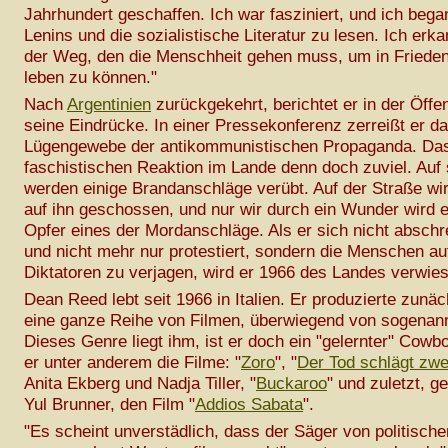
Jahrhundert geschaffen. Ich war fasziniert, und ich beg
Lenins und die sozialistische Literatur zu lesen. Ich erka
der Weg, den die Menschheit gehen muss, um in Friede
leben zu können."
Nach
Argentinien
zurückgekehrt, berichtet er in der Öffen
seine Eindrücke. In einer Pressekonferenz zerreißt er d
Lügengewebe der antikommunistischen Propaganda. Das 
faschistischen Reaktion im Lande denn doch zuviel. Auf
werden einige Brandanschläge verübt. Auf der Straße wi
auf ihn geschossen, und nur wir durch ein Wunder wird e
Opfer eines der Mordanschläge. Als er sich nicht abschr
und nicht mehr nur protestiert, sondern die Menschen auf
Diktatoren zu verjagen, wird er 1966 des Landes verwie
Dean Reed lebt seit 1966 in Italien. Er produzierte zunä
eine ganze Reihe von Filmen, überwiegend von sogena
Dieses Genre liegt ihm, ist er doch ein "gelernter" Cowb
er unter anderem die Filme: "
Zoro
", "
Der Tod schlägt zwe
Anita Ekberg und Nadja Tiller, "
Buckaroo
" und zuletzt, 
Yul Brunner, den Film "
Addios Sabata
".
"Es scheint unverstädlich, dass der Säger von politische