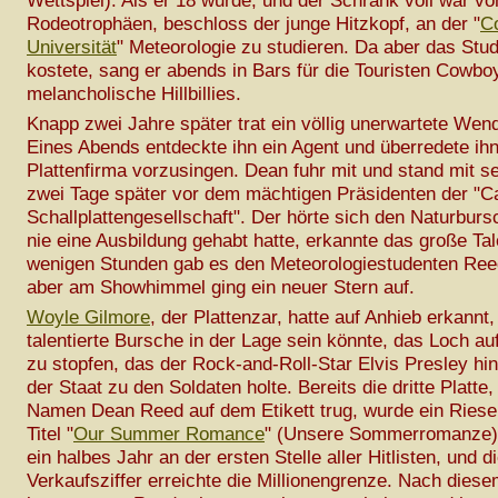
Wettspiel). Als er 18 wurde, und der Schrank voll war vo
Rodeotrophäen, beschloss der junge Hitzkopf, an der "
C
Universität
" Meteorologie zu studieren. Da aber das Stu
kostete, sang er abends in Bars für die Touristen Cowb
melancholische Hillbillies.
Knapp zwei Jahre später trat ein völlig unerwartete Wen
Eines Abends entdeckte ihn ein Agent und überredete ihn,
Plattenfirma vorzusingen. Dean fuhr mit und stand mit se
zwei Tage später vor dem mächtigen Präsidenten der "Ca
Schallplattengesellschaft". Der hörte sich den Naturburs
nie eine Ausbildung gehabt hatte, erkannte das große Ta
wenigen Stunden gab es den Meteorologiestudenten Reed
aber am Showhimmel ging ein neuer Stern auf.
Woyle Gilmore
, der Plattenzar, hatte auf Anhieb erkannt
talentierte Bursche in der Lage sein könnte, das Loch a
zu stopfen, das der Rock-and-Roll-Star Elvis Presley hint
der Staat zu den Soldaten holte. Bereits die dritte Platte,
Namen Dean Reed auf dem Etikett trug, wurde ein Riese
Titel "
Our Summer Romance
" (Unsere Sommerromanze) h
ein halbes Jahr an der ersten Stelle aller Hitlisten, und d
Verkaufsziffer erreichte die Millionengrenze. Nach diese