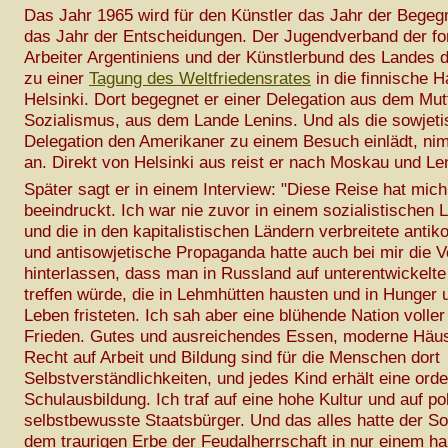
Das Jahr 1965 wird für den Künstler das Jahr der Bege
das Jahr der Entscheidungen. Der Jugendverband der fort
Arbeiter Argentiniens und der Künstlerbund des Landes d
zu einer
Tagung des Weltfriedensrates
in die finnische H
Helsinki. Dort begegnet er einer Delegation aus dem Mut
Sozialismus, aus dem Lande Lenins. Und als die sowjet
Delegation den Amerikaner zu einem Besuch einlädt, nim
an. Direkt von Helsinki aus reist er nach Moskau und Le
Später sagt er in einem Interview: "Diese Reise hat mich 
beeindruckt. Ich war nie zuvor in einem sozialistischen
und die in den kapitalistischen Ländern verbreitete anti
und antisowjetische Propaganda hatte auch bei mir die V
hinterlassen, dass man in Russland auf unterentwickel
treffen würde, die in Lehmhütten hausten und in Hunger 
Leben fristeten. Ich sah aber eine blühende Nation volle
Frieden. Gutes und ausreichendes Essen, moderne Häu
Recht auf Arbeit und Bildung sind für die Menschen dort
Selbstverständlichkeiten, und jedes Kind erhält eine orde
Schulausbildung. Ich traf auf eine hohe Kultur und auf pol
selbstbewusste Staatsbürger. Und das alles hatte der S
dem traurigen Erbe der Feudalherrschaft in nur einem ha