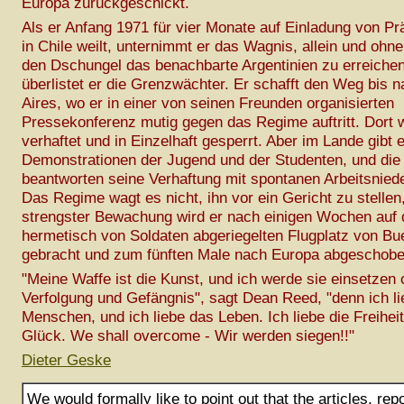
Europa zurückgeschickt.
Als er Anfang 1971 für vier Monate auf Einladung von Pr
in Chile weilt, unternimmt er das Wagnis, allein und ohne
den Dschungel das benachbarte Argentinien zu erreiche
überlistet er die Grenzwächter. Er schafft den Weg bis 
Aires, wo er in einer von seinen Freunden organisierten
Pressekonferenz mutig gegen das Regime auftritt. Dort w
verhaftet und in Einzelhaft gesperrt. Aber im Lande gibt
Demonstrationen der Jugend und der Studenten, und die 
beantworten seine Verhaftung mit spontanen Arbeitsnied
Das Regime wagt es nicht, ihn vor ein Gericht zu stellen
strengster Bewachung wird er nach einigen Wochen auf 
hermetisch von Soldaten abgeriegelten Flugplatz von Bu
gebracht und zum fünften Male nach Europa abgeschobe
"Meine Waffe ist die Kunst, und ich werde sie einsetzen
Verfolgung und Gefängnis", sagt Dean Reed, "denn ich li
Menschen, und ich liebe das Leben. Ich liebe die Freihei
Glück. We shall overcome - Wir werden siegen!!"
Dieter Geske
We would formally like to point out that the articles, rep