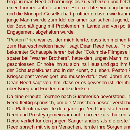
begann man Reed erbarmungslos zu verheizen und hetzt
einer Tournee auf die andere. Er erreichte eine ungeheure
und die Monopol-Gesellschaft profitierte davon wie kaum
junge Mann wurde zum Idol der amerikanischen Jugend, 
der Beschäftigung mit Problemen im Lande und von poli
Engagement abgehalten wurde.
"
Peaton Price
war es, der mich lehrte, dass ich meinen K
zum Haareschneiden habe", sagt Dean Reed heute. Price
bekannter Schauspiellehrer bei der "Columbia-Filmgesell
später bei "Warner Brothers", hatte den jungen Mann ins
geschlossen. Er holte ihn zu sich ins Haus und gab ihm U
der Schauspielkunst und in der Kunst, zu leben. Peaton 
Kriegsdienst verweigert und musste dafür zwei Jahre in
Dean Reed sagt von ihm, dass er es gewesen ist, der ihn
über Krieg und Frieden nachzudenken.
Da eine erneute Tournee nach Südamerika bevorstand, l
Reed fleißig spanisch, um die Menschen besser versteh
Die Plattenfirma wollte den ganz großen Coup starten u
Reed und Presley gemeinsam auf Tournee zu schicken. 
Reise verlief für den jungen Sänger anders als die erste
Reed sprach mit vielen Menschen, lernte ihre Sorgen u