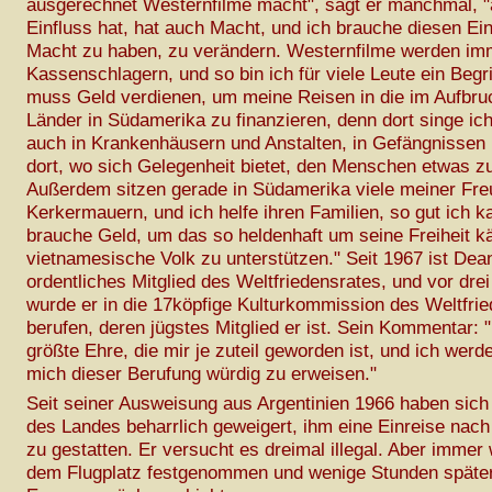
ausgerechnet Westernfilme macht", sagt er manchmal, "
Einfluss hat, hat auch Macht, und ich brauche diesen Ein
Macht zu haben, zu verändern. Westernfilme werden im
Kassenschlagern, und so bin ich für viele Leute ein Begri
muss Geld verdienen, um meine Reisen in die im Aufbruc
Länder in Südamerika zu finanzieren, denn dort singe ich
auch in Krankenhäusern und Anstalten, in Gefängnissen 
dort, wo sich Gelegenheit bietet, den Menschen etwas z
Außerdem sitzen gerade in Südamerika viele meiner Fre
Kerkermauern, und ich helfe ihren Familien, so gut ich k
brauche Geld, um das so heldenhaft um seine Freiheit 
vietnamesische Volk zu unterstützen." Seit 1967 ist De
ordentliches Mitglied des Weltfriedensrates, und vor dr
wurde er in die 17köpfige Kulturkommission des Weltfri
berufen, deren jügstes Mitglied er ist. Sein Kommentar: "
größte Ehre, die mir je zuteil geworden ist, und ich werd
mich dieser Berufung würdig zu erweisen."
Seit seiner Ausweisung aus Argentinien 1966 haben sich
des Landes beharrlich geweigert, ihm eine Einreise nach
zu gestatten. Er versucht es dreimal illegal. Aber immer 
dem Flugplatz festgenommen und wenige Stunden späte