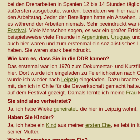
bei den Dreharbeiten in Spanien 12 bis 14 Stunden tägli
äußersten ausgebeutet wurden, beendeten wir hier nach
den Arbeitstag. Jeder der Beteiligten hatte ein Ansehen, 
es während der Arbeiten niemals. Sehr beeindruckt war 
Festival
. Viele Menschen sagen, es war ein großer Erfol
beispielsweise viele Freunde in
Argentinien
,
Uruguay
un
auch hier waren und zum erstenmal ein sozialistisches
haben. Sie waren stark beeindruckt.
Wie kam es, dass Sie in die DDR kamen?
Das erstemal war ich 1970 zum Dokumentar- und Kurzfil
hier. Dort wurde ich eingeladen zu Feierlichkeiten nach C
wurde ich wieder nach
Leipzig
eingeladen. Dazu brachte
mit, den ich in Chile für die Gewerkschaft gemacht hatte
auf dem Festival gezeigt. Damals lernte ich meine
Frau
k
Sie sind also verheiratet?
Ja, ich habe Wieke
geheiratet
, die hier in Leipzig wohnt.
Haben Sie Kinder?
Ja, ich habe ein
Kind
aus meiner
ersten Ehe
, es lebt in I
seiner Mutter.