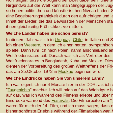
wohl sagen, dass die Jugend der DDR dabei sehr unterst
Nirgendwo auf der Welt kann man Singegruppen der Jug
so hohen politischen und künstlerischen Niveau finden. 
eine Begeisterungsfähigkeit durch den aufrichtigen und 
Inhalt der Lieder, die das Bewusstsein der Menschen st
ihnen gleichzeitig Fröhlichkeit vermitteln.
Welche Länder haben Sie schon bereist?
In diesem Jahr war ich in
Uruguay
,
Chile
; in Italien und
ich einen
Western
, in dem ich einen netten, sympathis
spielte. Dann fuhr ich nach Polen, nahm anschließend a
Weltfriedensrates teil. Danach war ich als Vertreter des
Weltfriedensrates in Bangladesh, Kuba und Mexiko. Die
dienten der Vorbereitung des großen Welttreffens der Fri
das am 25.Oktober 1973 in
Moskau
beginnen wird.
Welche Eindrücke haben Sie von unserem Land?
Ich war eigentlich nur 4 Monate hier in der DDR, als ich 
"
Taugenichts
" machte. Ich will mich auf das Wichtigste 
auf das, was ich während des Filmens erlebte und über 
Eindrücke während des
Festivals
: Die Filmarbeiten am "
waren für mich der 14. Film, und ich muss sagen, dass 
bisher schönste Erlebnis während der Filmarbeiten war.