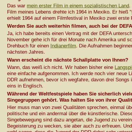
Das war
mein erster Film in einem sozialistischen Land
.
Film meines Lebens drehte ich 1964 in Mexiko. Er hieß "
erhielt 1964 auf einem Filmfestival in Mexiko zwei erste 
Werden Sie auch weiterhin filmen, auch bei der DEF
Ja, ich habe bereits einen Vertrag mit der DEFA untersc
November gehe ich für drei Monate nach Amerika und sc
Drehbuch für einen
Indianerfilm
. Die Aufnahmen beginnen
nächsten Jahres.
Wann erscheint die nächste Schallplatte von Ihnen?
Wann, das weiß ich nicht. Wir haben bisher eine
Langspi
eine einfache aufgenommen. Ich werde noch vier neue Li
DDR aufnehmen, bevor ich wegfahre, davon drei Songs 
eins in Englisch.
Während der Weltfestspiele haben Sie sicherlich viel
Singegruppen gehört. Was halten Sie von ihrer Quali
Hier muss man von zwei Qualitäten sprechen, einmal üb
politische und ein andermal über die künstlerische. Dies
Singebewegung sind dazu angetan, die Jugend zu verein
Begeisterung zu wecken, sie aber auch zu erfreuen. Un