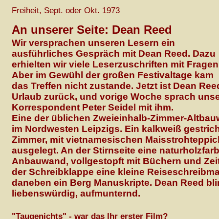
Freiheit, Sept. oder Okt. 1973
An unserer Seite: Dean Reed
Wir versprachen unseren Lesern ein
ausführliches Gespräch mit Dean Reed. Dazu
erhielten wir viele Leserzuschriften mit Fragen
Aber im Gewühl der großen Festivaltage kam
das Treffen nicht zustande. Jetzt ist Dean Re
Urlaub zurück, und vorige Woche sprach unse
Korrespondent Peter Seidel mit ihm.
Eine der üblichen Zweieinhalb-Zimmer-Altb
im Nordwesten Leipzigs. Ein kalkweiß gestric
Zimmer, mit vietnamesischen Maisstrohteppi
ausgelegt. An der Stirnseite eine naturholzfar
Anbauwand, vollgestopft mit Büchern und Zei
der Schreibklappe eine kleine Reiseschreibm
daneben ein Berg Manuskripte. Dean Reed bli
liebenswürdig, aufmunternd.
"Taugenichts" - war das Ihr erster Film?