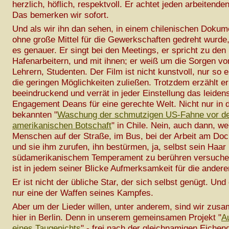
herzlich, höflich, respektvoll. Er achtet jeden arbeitend
Das bemerken wir sofort.
Und als wir ihn dan sehen, in einem chilenischen Dokume
ohne große Mittel für die Gewerkschaften gedreht wurde
es genauer. Er singt bei den Meetings, er spricht zu den
Hafenarbeitern, und mit ihnen; er weiß um die Sorgen vo
Lehrern, Studenten. Der Film ist nicht kunstvoll, nur so e
die geringen Möglichkeiten zuließen. Trotzdem erzählt er
beeindruckend und verrät in jeder Einstellung das leiden
Engagement Deans für eine gerechte Welt. Nicht nur in 
bekannten "
Waschung der schmutzigen US-Fahne vor d
amerikanischen Botschaft
" in Chile. Nein, auch dann, w
Menschen auf der Straße, im Bus, bei der Arbeit am Do
und sie ihm zurufen, ihn bestürmen, ja, selbst sein Haar 
südamerikanischem Temperament zu berühren versuche
ist in jedem seiner Blicke Aufmerksamkeit für die andere
Er ist nicht der übliche Star, der sich selbst genügt. Und 
nur eine der Waffen seines Kampfes.
Aber um der Lieder willen, unter anderem, sind wir zus
hier in Berlin. Denn in unserem gemeinsamen Projekt "
A
eines Taugenichts
" - frei nach der gleichnamigen Eichend