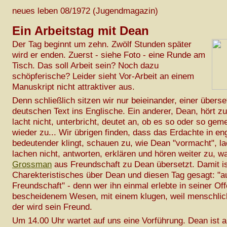
neues leben 08/1972 (Jugendmagazin)
Ein Arbeitstag mit Dean
Der Tag beginnt um zehn. Zwölf Stunden später
wird er enden. Zuerst - siehe Foto - eine Runde am
Tisch. Das soll Arbeit sein? Noch dazu
schöpferische? Leider sieht Vor-Arbeit an einem
Manuskript nicht attraktiver aus.
Denn schließlich sitzen wir nur beieinander, einer übers
deutschen Text ins Englische. Ein anderer, Dean, hört zu
lacht nicht, unterbricht, deutet an, ob es so oder so gemei
wieder zu... Wir übrigen finden, dass das Erdachte in en
bedeutender klingt, schauen zu, wie Dean "vormacht", l
lachen nicht, antworten, erklären und hören weiter zu, 
Grossman
aus Freundschaft zu Dean übersetzt. Damit i
Charekteristisches über Dean und diesen Tag gesagt: "a
Freundschaft" - denn wer ihn einmal erlebte in seiner Off
bescheidenem Wesen, mit einem klugen, weil menschli
der wird sein Freund.
Um 14.00 Uhr wartet auf uns eine Vorführung. Dean ist a