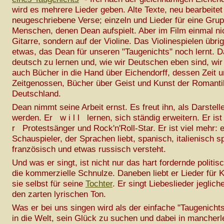
wird es mehrere Lieder geben. Alte Texte, neu bearbeitet
neugeschriebene Verse; einzeln und Lieder für eine Gru
Menschen, denen Dean aufspielt. Aber im Film einmal nic
Gitarre, sondern auf der Violine. Das Violinespielen übri
etwas, das Dean für unseren "Taugenichts" noch lernt. D
deutsch zu lernen und, wie wir Deutschen eben sind, wi
auch Bücher in die Hand über Eichendorff, dessen Zeit 
Zeitgenossen, Bücher über Geist und Kunst der Romanti
Deutschland.
Dean nimmt seine Arbeit ernst. Es freut ihn, als Darstell
werden. Er w i l l lernen, sich ständig erweitern. Er ist
r Protestsänger und Rock'n'Roll-Star. Er ist viel mehr: e
Schauspieler, der Sprachen liebt, spanisch, italienisch sp
französisch und etwas russisch versteht.
Und was er singt, ist nicht nur das hart fordernde politis
die kommerzielle Schnulze. Daneben liebt er Lieder für K
sie selbst für seine
Tochter
. Er singt Liebeslieder jeglic
den zarten lyrischen Ton.
Was er bei uns singen wird als der einfache "Taugenicht
in die Welt, sein Glück zu suchen und dabei in mancher