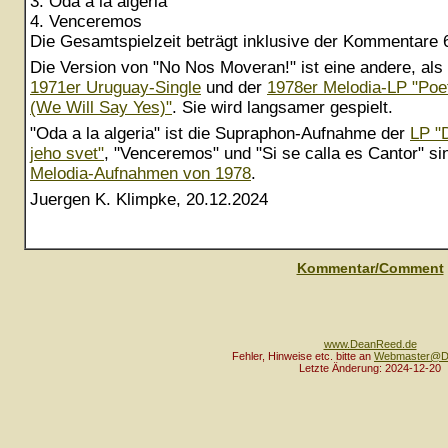
3. Oda a la algeria
4. Venceremos
Die Gesamtspielzeit beträgt inklusive der Kommentare 
Die Version von "No Nos Moveran!" ist eine andere, als 
1971er Uruguay-Single
und der
1978er Melodia-LP "Po
(We Will Say Yes)"
. Sie wird langsamer gespielt.
"Oda a la algeria" ist die Supraphon-Aufnahme der
LP "
jeho svet"
, "Venceremos" und "Si se calla es Cantor" si
Melodia-Aufnahmen von 1978
.
Juergen K. Klimpke, 20.12.2024
Kommentar/Comment
www.DeanReed.de
Fehler, Hinweise etc. bitte an
Webmaster@D
Letzte Änderung: 2024-12-20