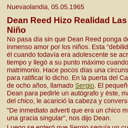
Nuevaolandia, 05.05.1965
Dean Reed Hizo Realidad Las
Niño
No pasa día sin que Dean Reed ponga de
inmenso amor por los niños. Esta "debili
él cuando todavía era adolescente se ac
tiempo y llegó a su punto máximo cuando
matrimonio. Hace pocos días una circunst
para ratificar lo dicho. En la puerta del 
de ocho años, llamado
Sergio
. El peque
Dean para pedirle un autógrafo y éste, ma
del chico, le acarició la cabeza y conver
"De inmediato adverti que era un chico m
una gracia singular", nos dijo Dean.
Luego se enteró que Sergio seguía un cur