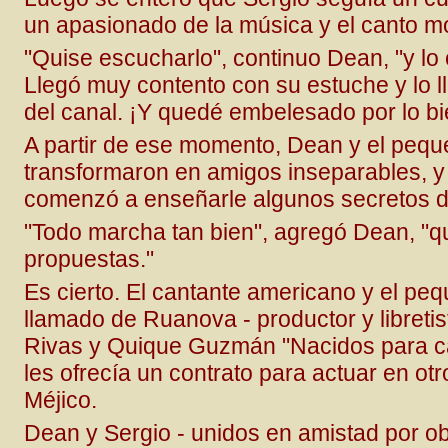
un apasionado de la música y el canto m
"Quise escucharlo", continuo Dean, "y lo c
Llegó muy contento con su estuche y lo l
del canal. ¡Y quedé embelesado por lo bi
A partir de ese momento, Dean y el pequ
transformaron en amigos inseparables, y
comenzó a enseñarle algunos secretos de
"Todo marcha tan bien", agregó Dean, "q
propuestas."
Es cierto. El cantante americano y el pe
llamado de Ruanova - productor y libretist
Rivas y Quique Guzmán "Nacidos para can
les ofrecía un contrato para actuar en ot
Méjico.
Dean y Sergio - unidos en amistad por ob