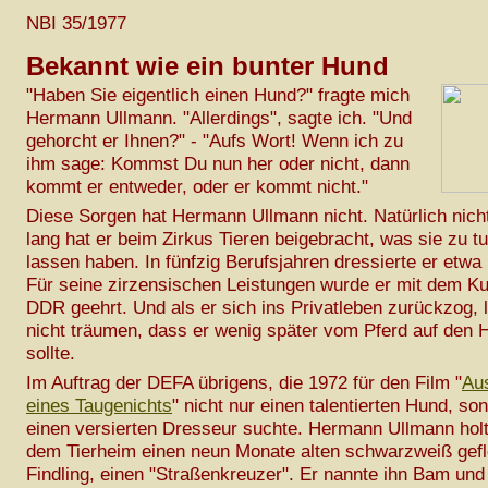
NBI 35/1977
Bekannt wie ein bunter Hund
"Haben Sie eigentlich einen Hund?" fragte mich
Hermann Ullmann. "Allerdings", sagte ich. "Und
gehorcht er Ihnen?" - "Aufs Wort! Wenn ich zu
ihm sage: Kommst Du nun her oder nicht, dann
kommt er entweder, oder er kommt nicht."
Diese Sorgen hat Hermann Ullmann nicht. Natürlich nich
lang hat er beim Zirkus Tieren beigebracht, was sie zu t
lassen haben. In fünfzig Berufsjahren dressierte er etwa
Für seine zirzensischen Leistungen wurde er mit dem Ku
DDR geehrt. Und als er sich ins Privatleben zurückzog, l
nicht träumen, dass er wenig später vom Pferd auf de
sollte.
Im Auftrag der DEFA übrigens, die 1972 für den Film "
Au
eines Taugenichts
" nicht nur einen talentierten Hund, so
einen versierten Dresseur suchte. Hermann Ullmann holt
dem Tierheim einen neun Monate alten schwarzweiß gef
Findling, einen "Straßenkreuzer". Er nannte ihn Bam und