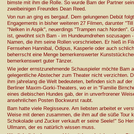
bimste mit ihm die Rolle. So wurde Bam der Partner sei
zweibeinigen Freundes Dean Reed.
Von nun an ging es bergauf. Dem gelungenen Debüt folg
Engagements in bisher weiteren 27 Filmen, darunter "Till
"Nelken in Aspik", neuerdings "Trampen nach Norden". G
ist, gewöhnt sich Bam - im Hundeumdrehen sozusagen - 
Namen, die ihm seine Rollen vorschrieben. Er hieß in Fi
Fernsehen Hannibal, Ödipus, Kasperle oder auch schlic
beherrscht eine Menge bemerkenswerter Kunststückchen
bemerkenswert guter Tänzer.
Wie jeder ernstzunehmende Schauspieler möchte Bam a
gelegentliche Abstecher zum Theater nicht verzichten. Di
ihm jahrelang die Welt bedeuteten, befinden sich auf de
Berliner Maxim-Gorki-Theaters, wo er in "Familie Birnche
eines diebischen Hundes gab, der in unverfrorener Weis
ansehnlichen Posten Bockwurst raubt.
Bam hatte viele Regisseure. Am liebsten arbeitet er vers
Weise mit denen zusammen, die ihm auf die süße Tour 
Schokolade und Zucker verkauft er seine Seele!" So He
Ullmann, der es natürlich wissen muss.