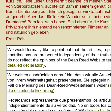
Kürzlich, liebe Leser, und hiermit beende ich meinen Star
von Starporträtisten, suchte ich Bam in seinem gemütlic
Berlin-Lichtenberg auf. Ehrlich gesagt, er wirkte auf mic
aufgedreht. Aber das dürfte kein Wunder sein - bei so vi
Drehtagen! Bam lebt sein Leben. Ein Leben für die Kuns
Privat sieht ihm niemand den renommierten Filmstar an. 
und natürlich geblieben
Ernst Röhl
We would formally like to point out that the articles, rep
contributions are presented independently of their truth
do not reflect the opinions of the Dean Reed Website te
detailed declaration
).
Wir weisen ausdrücklich darauf hin, dass wir alle Artik
von ihrem Wahrheitsgehalt präsentieren. Sie spiegeln ni
Fall die Meinung des Dean-Reed-Websiteteams wider (
die einleitende Erklärung
).
Recalcamos expresamente que presentamos los artícu
independientemente de su veracidad. No en todos los ca
la opinión del equipo de esta página WEB (
léanse las lí