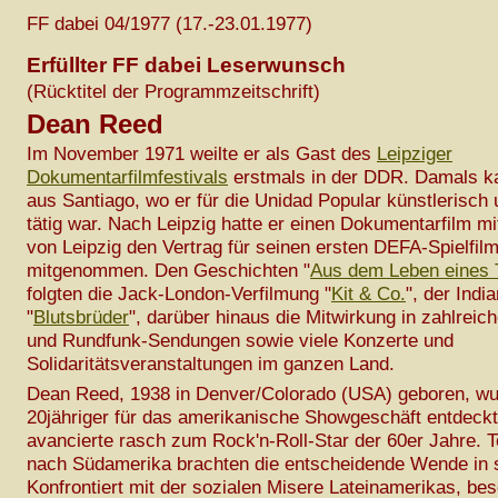
FF dabei 04/1977 (17.-23.01.1977)
Erfüllter FF dabei Leserwunsch
(Rücktitel der Programmzeitschrift)
Dean Reed
Im November 1971 weilte er als Gast des
Leipziger
Dokumentarfilmfestivals
erstmals in der DDR. Damals ka
aus Santiago, wo er für die Unidad Popular künstlerisch 
tätig war. Nach Leipzig hatte er einen Dokumentarfilm m
von Leipzig den Vertrag für seinen ersten DEFA-Spielfil
mitgenommen. Den Geschichten "
Aus dem Leben eines 
folgten die Jack-London-Verfilmung "
Kit & Co.
", der Indi
"
Blutsbrüder
", darüber hinaus die Mitwirkung in zahlreic
und Rundfunk-Sendungen sowie viele Konzerte und
Solidaritätsveranstaltungen im ganzen Land.
Dean Reed, 1938 in Denver/Colorado (USA) geboren, wu
20jähriger für das amerikanische Showgeschäft entdeck
avancierte rasch zum Rock'n-Roll-Star der 60er Jahre. 
nach Südamerika brachten die entscheidende Wende in 
Konfrontiert mit der sozialen Misere Lateinamerikas, bes