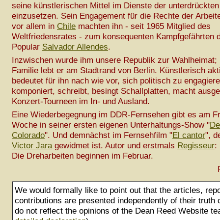
seine künstlerischen Mittel im Dienste der unterdrückte
einzusetzen. Sein Engagement für die Rechte der Arbeit
vor allem in
Chile
machten ihn - seit 1965 Mitglied des
Weltfriedensrates - zum konsequenten Kampfgefährten 
Popular
Salvador Allendes
.
Inzwischen wurde ihm unsere Republik zur Wahlheimat; 
Familie lebt er am Stadtrand von Berlin. Künstlerisch akt
bedeutet für ihn nach wie vor, sich politisch zu engagie
komponiert, schreibt, besingt Schallplatten, macht ausg
Konzert-Tourneen im In- und Ausland.
Eine Wiederbegegnung im DDR-Fernsehen gibt es am Fre
Woche in seiner ersten eigenen Unterhaltungs-Show "
De
Colorado
". Und demnächst im Fernsehfilm "
El cantor
", 
Victor Jara
gewidmet ist. Autor und erstmals
Regisseur
:
Die Dreharbeiten beginnen im Februar.
We would formally like to point out that the articles, rep
contributions are presented independently of their truth
do not reflect the opinions of the Dean Reed Website te