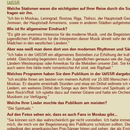
UdSSR
.
Welche Stationen waren die wichtigsten auf Ihrer Reise durch die S
fragen wir ihn.
"Ich bin in Moskau, Leningrad, Rostow, Riga, Tbilissi, der Hauptstadt Ge
Jerewan, der Hauptstadt Armeniens, sowie in anderen Städten aufgetrete
Wie ist Ihr allgemeiner Eindruck?
"Es gibt ein enormes Interesse für die moderne Musik, und die Begeiste
jugendlichen Publikums für die Interpreten dieser Musik ähnelt sehr der 
Mädchen in den westlichen Ländern."
Aber was weiß man denn dort von den modernen Rhythmen und Sä
"Ich habe in der UdSSR ein allgemeines Bestreben zur Erhöhung der kult
erlebt. Gleichzeitig begeistern sich die Jugendlichen genauso wie die Ju
Ländern Westeuropas oder Amerikas für die Melodien unserer Zeit. Sie k
auch wenn ihre Idole mehr romantischer Art sind, wie Raphael."
Welches Programm haben Sie dem Publikum in der UdSSR dargeb
"Ich erzähle Ihnen am besten von meinem Auftritt vor 15.000 Menschen 
Moskau. Er dauerte eineinhalb Stunden und etwa ein Drittel widmete ich
Liedern, ein weiteres Drittel den Songs aus dem Westen und Spirituals und
dem Rock'n'Roll. Ich spielte dazu auf meiner Gitarre und hatte ein Orches
Musikern zur Verfügung."
Welche Ihrer Lieder mochte das Publikum am meisten?
"Die Spirituals."
Auf den Fotos sehen wir, dass es auch Fans in Moskau gibt...
"Sie können sich das wahrscheinlich gar nicht vorstellen. Ich hatte imme
mich, die mich vor der Begeisterung des Publikums schützen sollten. Die
unbedingt den amerikanischen Pop-Sänger hören und sehen, der als Erst