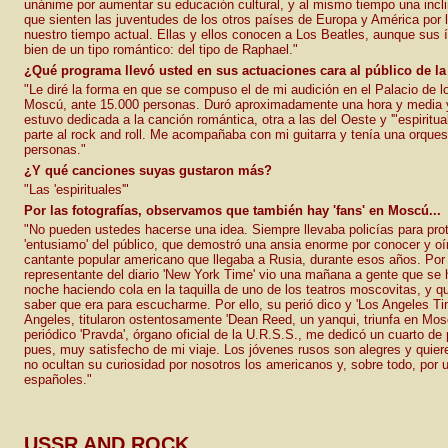
unánime por aumentar su educación cultural, y al mismo tiempo una inclin
que sienten las juventudes de los otros países de Europa y América por 
nuestro tiempo actual. Ellas y ellos conocen a Los Beatles, aunque sus
bien de un tipo romántico: del tipo de Raphael."
¿Qué programa llevó usted en sus actuaciones cara al público de l
"Le diré la forma en que se compuso el de mi audición en el Palacio de 
Moscú, ante 15.000 personas. Duró aproximadamente una hora y media y
estuvo dedicada a la canción romántica, otra a las del Oeste y '"espiritual
parte al rock and roll. Me acompañaba con mi guitarra y tenía una orques
personas."
¿Y qué canciones suyas gustaron más?
"Las 'espirituales'"
Por las fotografías, observamos que también hay 'fans' en Moscú...
"No pueden ustedes hacerse una idea. Siempre llevaba policías para pro
'entusiamo' del público, que demostró una ansia enorme por conocer y oír
cantante popular americano que llegaba a Rusia, durante esos años. Por 
representante del diario 'New York Time' vio una mañana a gente que se 
noche haciendo cola en la taquilla de uno de los teatros moscovitas, y 
saber que era para escucharme. Por ello, su perió dico y 'Los Angeles Ti
Angeles, titularon ostentosamente 'Dean Reed, un yanqui, triunfa en Mosc
periódico 'Pravda', órgano oficial de la U.R.S.S., me dedicó un cuarto de
pues, muy satisfecho de mi viaje. Los jóvenes rusos son alegres y quiere
no ocultan su curiosidad por nosotros los americanos y, sobre todo, por 
españoles."
USSR AND ROCK