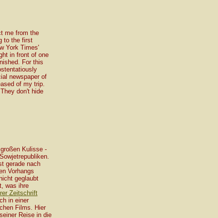
ct me from the
to the first
ew York Times'
ht in front of one
nished. For this
stentatiously
cial newspaper of
ased of my trip.
 They don't hide
 großen Kulisse -
 Sowjetrepubliken.
st gerade nach
nen Vorhangs
nicht geglaubt
, was ihre
rer Zeitschrift
ch in einer
hen Films. Hier
einer Reise in die