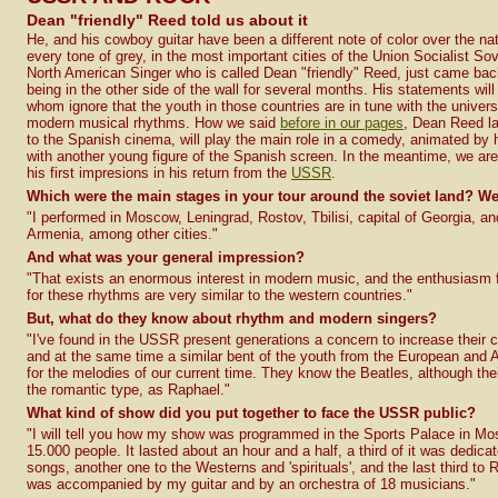
Dean "friendly" Reed told us about it
He, and his cowboy guitar have been a different note of color over the nat
every tone of grey, in the most important cities of the Union Socialist So
North American Singer who is called Dean "friendly" Reed, just came back
being in the other side of the wall for several months. His statements will 
whom ignore that the youth in those countries are in tune with the universa
modern musical rhythms. How we said
before in our pages
, Dean Reed la
to the Spanish cinema, will play the main role in a comedy, animated by 
with another young figure of the Spanish screen. In the meantime, we are
his first impresions in his return from the
USSR
.
Which were the main stages in your tour around the soviet land? W
"I performed in Moscow, Leningrad, Rostov, Tbilisi, capital of Georgia, and
Armenia, among other cities."
And what was your general impression?
"That exists an enormous interest in modern music, and the enthusiasm f
for these rhythms are very similar to the western countries."
But, what do they know about rhythm and modern singers?
"I've found in the USSR present generations a concern to increase their c
and at the same time a similar bent of the youth from the European and 
for the melodies of our current time. They know the Beatles, although the
the romantic type, as Raphael."
What kind of show did you put together to face the USSR public?
"I will tell you how my show was programmed in the Sports Palace in Mos
15.000 people. It lasted about an hour and a half, a third of it was dedica
songs, another one to the Westerns and 'spirituals', and the last third to 
was accompanied by my guitar and by an orchestra of 18 musicians."