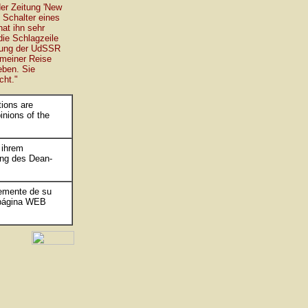
er Zeitung 'New
 Schalter eines
at ihn sehr
die Schlagzeile
itung der UdSSR
 meiner Reise
eben. Sie
cht."
tions are
inions of the
 ihrem
ung des Dean-
emente de su
a página WEB