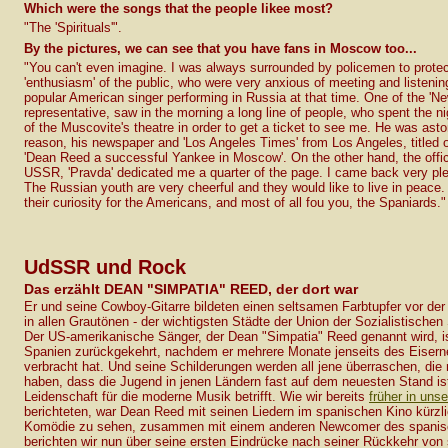
Which were the songs that the people likee most?
"The 'Spirituals'".
By the pictures, we can see that you have fans in Moscow too...
"You can't even imagine. I was always surrounded by policemen to prote
'enthusiasm' of the public, who were very anxious of meeting and listening 
popular American singer performing in Russia at that time. One of the 'N
representative, saw in the morning a long line of people, who spent the nig
of the Muscovite's theatre in order to get a ticket to see me. He was asto
reason, his newspaper and 'Los Angeles Times' from Los Angeles, titled o
'Dean Reed a successful Yankee in Moscow'. On the other hand, the offi
USSR, 'Pravda' dedicated me a quarter of the page. I came back very ple
The Russian youth are very cheerful and they would like to live in peace.
their curiosity for the Americans, and most of all fou you, the Spaniards."
UdSSR und Rock
Das erzählt DEAN "SIMPATIA" REED, der dort war
Er und seine Cowboy-Gitarre bildeten einen seltsamen Farbtupfer vor der
in allen Grautönen - der wichtigsten Städte der Union der Sozialistischen
Der US-amerikanische Sänger, der Dean "Simpatia" Reed genannt wird, i
Spanien zurückgekehrt, nachdem er mehrere Monate jenseits des Eiser
verbracht hat. Und seine Schilderungen werden all jene überraschen, die 
haben, dass die Jugend in jenen Ländern fast auf dem neuesten Stand ist
Leidenschaft für die moderne Musik betrifft. Wie wir bereits
früher in unse
berichteten, war Dean Reed mit seinen Liedern im spanischen Kino kürzli
Komödie zu sehen, zusammen mit einem anderen Newcomer des spanisc
berichten wir nun über seine ersten Eindrücke nach seiner Rückkehr von s