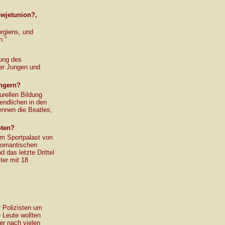
owjetunion?,
orgiens, und
n."
rung des
der Jungen und
ngern?
urellen Bildung
gendlichen in den
ennen die Beatles,
oten?
im Sportpalast von
 romantischen
 das letzte Drittel
ter mit 18
r Polizisten um
 Leute wollten
er nach vielen