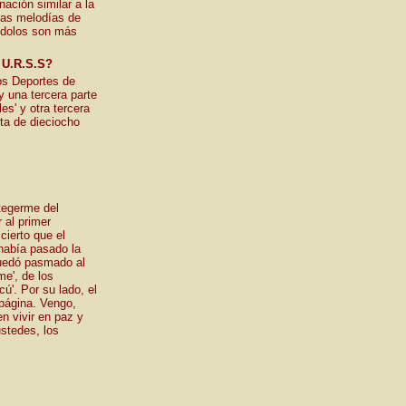
ación similar a la
las melodías de
 ídolos son más
a U.R.S.S?
los Deportes de
 una tercera parte
es' y otra tercera
ta de dieciocho
tegerme del
 al primer
cierto que el
había pasado la
quedó pasmado al
me', de los
ú'. Por su lado, el
 página. Vengo,
n vivir en paz y
ustedes, los