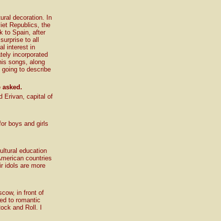
ural decoration. In
viet Republics, the
 to Spain, after
surprise to all
l interest in
tely incorporated
his songs, along
 going to describe
e asked.
 Erivan, capital of
or boys and girls
ultural education
American countries
ir idols are more
cow, in front of
ted to romantic
Rock and Roll. I