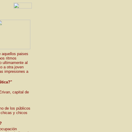
e aquellos paises
rnos ritmos
o ultimamente al
o a otra joven
ras impresiones a
ética?"
Erivan, capital de
mo de los públicos
s chicas y chicos
?
eocupación