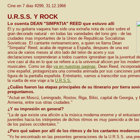
Cine en 7 dias #299, 31.12.1966
U.R.S.S. Y ROCK
Lo cuenta DEAN "SIMPATIA" REED que estuvo alli
El y su guitarra vaquera han sido una extraña nota de color sobre el
gran decorado natural - en todas las variedades del tono gris - de las
ciudades mas importantes de la Union de Republicas Socialistas
Sovieticas. El cantante norteamericano, a quien se llama Dean
"Simpatia" Reed, acaba de regresar a España, despues de una est
ancia de varios meses al otro lado del telon de acero y sus
declaraciones sorprenderan a todos cuantos ignoraban que la juventud d
vive casi al dia en lo que se refiere a a la universal aficion por los mode
musicales. Como se dijo
ya en nuestras paginas
, Dean Reed, incorporad
cine español, protagonizara una comedia animada por sus canciones junt
figura de la pantalla española. Entretanto, vamos a transcribir sus prime
la vuelta de ese viaje a la
U.R.S.S.
¿Cuáles fueron las etapas principales de su itinerario por tierra sovi
preguntamos.
"Actué en Moscú, Leningrado, Rostov, Riga, Bilisi, capital de Georgia, y 
Armenia, entre sus otras ciudades."
¿Y su impresión en general?
"La de que existe una afición a la música moderna enorme y el entusias
juveniles hacia los intérpretes de dichos ritmos es muy parecido a de la
de los países occidentales."
¿Pero qué saben por allí de los ritmos y de los cantantes modernos
"Yo he encontrado en las presentes generaciones de la U.R.S.S. una pr