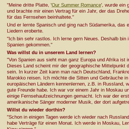
"Meine dritte Platte, '
Our Summer Romance
', wurde ein 
und brachte mir einen Vertrag für ein Jahr, der das Dreh
für das Fernsehen beinhaltete."
Und er lernte Spanisch und ging nach Südamerika, das e
Liedern eroberte.
"Ich bin sehr rastlos. Ich lerne gern Neues. Deshalb bin 
Spanien gekommen."
Was willst du in unserem Land lernen?
"Von Spanien aus sieht man ganz Europa und Afrika ist i
Dieses Land scheint mir der geographische Mittelpunkt 
sein. In kurzer Zeit kann man nach Deutschland, Frankr
Marokko reisen. Ich möchte die Sitten und Gebräuche in
europäischen Ländern kennenlernen, z.B. in Russland, w
gute Freunde habe. Ich war vor einem Jahr in Moskau un
einige Fernsehaufzeichnungen gemacht. Ich war der ers
amerikanische Sänger moderner Musik, der dort aufgetret
Willst du wieder dorthin?
"Schon in einigen Tagen werde ich wieder nach Russland
habe Verträge für einen Monat. Ich werde in Moskau, Le