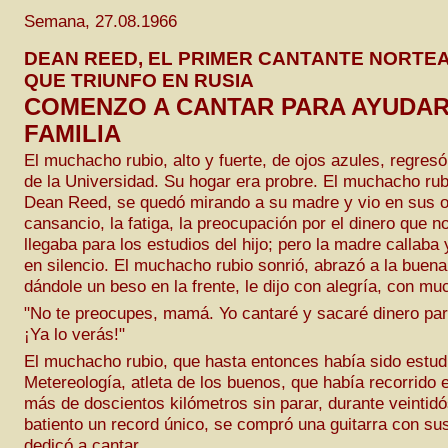
Semana, 27.08.1966
DEAN REED, EL PRIMER CANTANTE NORTE
QUE TRIUNFO EN RUSIA
COMENZO A CANTAR PARA AYUDAR
FAMILIA
El muchacho rubio, alto y fuerte, de ojos azules, regresó
de la Universidad. Su hogar era probre. El muchacho rub
Dean Reed, se quedó mirando a su madre y vio en sus o
cansancio, la fatiga, la preocupación por el dinero que n
llegaba para los estudios del hijo; pero la madre callaba 
en silencio. El muchacho rubio sonrió, abrazó a la buena
dándole un beso en la frente, le dijo con alegría, con mu
"No te preocupes, mamá. Yo cantaré y sacaré dinero pa
¡Ya lo verás!"
El muchacho rubio, que hasta entonces había sido estud
Metereología, atleta de los buenos, que había recorrido 
más de doscientos kilómetros sin parar, durante veintidó
batiento un record único, se compró una guitarra con su
dedicó a cantar.