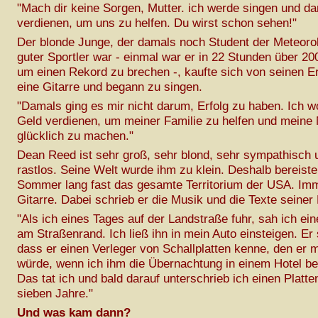
"Mach dir keine Sorgen, Mutter. ich werde singen und da
verdienen, um uns zu helfen. Du wirst schon sehen!"
Der blonde Junge, der damals noch Student der Meteorol
guter Sportler war - einmal war er in 22 Stunden über 20
um einen Rekord zu brechen -, kaufte sich von seinen E
eine Gitarre und begann zu singen.
"Damals ging es mir nicht darum, Erfolg zu haben. Ich wo
Geld verdienen, um meiner Familie zu helfen und meine 
glücklich zu machen."
Dean Reed ist sehr groß, sehr blond, sehr sympathisch 
rastlos. Seine Welt wurde ihm zu klein. Deshalb bereiste
Sommer lang fast das gesamte Territorium der USA. Imm
Gitarre. Dabei schrieb er die Musik und die Texte seiner 
"Als ich eines Tages auf der Landstraße fuhr, sah ich ein
am Straßenrand. Ich ließ ihn in mein Auto einsteigen. Er 
dass er einen Verleger von Schallplatten kenne, den er m
würde, wenn ich ihm die Übernachtung in einem Hotel b
Das tat ich und bald darauf unterschrieb ich einen Platte
sieben Jahre."
Und was kam dann?