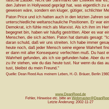
falsche Zauber. Nicht der Jahrmarkt der Eitelkeit war es,
den Jahren in Hollywood geprägt hat, was eigentlich zu 
gewesen wäre, sondern ein kluger, gütiger, schlichter M
Paton Price und ich hatten auch in den letzten Jahren s
unterschiedliche weltanschauliche Positionen. Er war ein
Demokrat, ich fühle mich als Marxist. Als ich ihm im He
begegnet bin, haben wir häufig gestritten. Aber es war ein
Menschen, die sich achten. Paton hat damals gesagt: "Ich
daran schuld, daß wir uns streiten. Ich habe immer gesa
heute noch, daß jeder Mensch seine eigene Wahrheit fin
er dann mit aller Konsequenz verfechten muß. Du hast e
Wahrheit gefunden, als ich sie gefunden habe. Aber du 
zu ihr stehen, wie du das heute tust. Nur wenn du das au
tust, bleibst du mein Freund."
Quelle: Dean Reed Aus meinem Leben, H.-D. Bräuer, Berlin 1980, 
www.DeanReed.de
Fehler, Hinweise etc. bitte an
Webmaster@DeanRee
Letzte Änderung: 2002-11-27