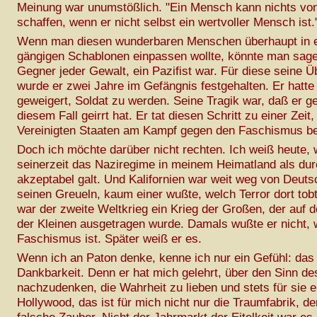
Meinung war unumstößlich. "Ein Mensch kann nichts vo
schaffen, wenn er nicht selbst ein wertvoller Mensch ist.
Wenn man diesen wunderbaren Menschen überhaupt in e
gängigen Schablonen einpassen wollte, könnte man sage
Gegner jeder Gewalt, ein Pazifist war. Für diese seine 
wurde er zwei Jahre im Gefängnis festgehalten. Er hatte
geweigert, Soldat zu werden. Seine Tragik war, daß er ge
diesem Fall geirrt hat. Er tat diesen Schritt zu einer Zeit,
Vereinigten Staaten am Kampf gegen den Faschismus bet
Doch ich möchte darüber nicht rechten. Ich weiß heute, 
seinerzeit das Naziregime in meinem Heimatland als du
akzeptabel galt. Und Kalifornien war weit weg von Deuts
seinen Greueln, kaum einer wußte, welch Terror dort tob
war der zweite Weltkrieg ein Krieg der Großen, der auf
der Kleinen ausgetragen wurde. Damals wußte er nicht,
Faschismus ist. Später weiß er es.
Wenn ich an Paton denke, kenne ich nur ein Gefühl: das
Dankbarkeit. Denn er hat mich gelehrt, über den Sinn d
nachzudenken, die Wahrheit zu lieben und stets für sie 
Hollywood, das ist für mich nicht nur die Traumfabrik, der 