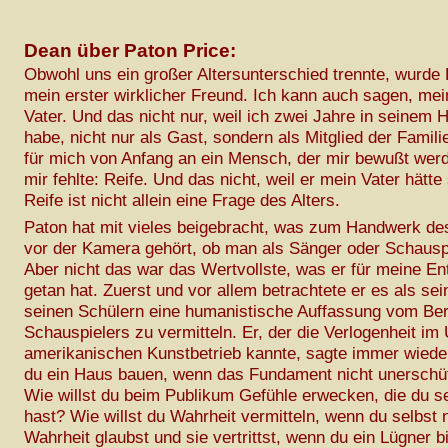
Dean über Paton Price:
Obwohl uns ein großer Altersunterschied trennte, wurde 
mein erster wirklicher Freund. Ich kann auch sagen, mei
Vater. Und das nicht nur, weil ich zwei Jahre in seinem 
habe, nicht nur als Gast, sondern als Mitglied der Famili
für mich von Anfang an ein Mensch, der mir bewußt werd
mir fehlte: Reife. Und das nicht, weil er mein Vater hätte
Reife ist nicht allein eine Frage des Alters.
Paton hat mit vieles beigebracht, was zum Handwerk des
vor der Kamera gehört, ob man als Sänger oder Schauspi
Aber nicht das war das Wertvollste, was er für meine En
getan hat. Zuerst und vor allem betrachtete er es als se
seinen Schülern eine humanistische Auffassung vom Ber
Schauspielers zu vermitteln. Er, der die Verlogenheit im
amerikanischen Kunstbetrieb kannte, sagte immer wieder
du ein Haus bauen, wenn das Fundament nicht unerschütt
Wie willst du beim Publikum Gefühle erwecken, die du se
hast? Wie willst du Wahrheit vermitteln, wenn du selbst n
Wahrheit glaubst und sie vertrittst, wenn du ein Lügner b